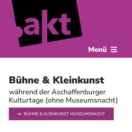
Zum
Inhalt
springen
Menü
Startseite
Bühne & Kleinkunst
Das Programm
während der Aschaffenburger
Museumsnacht
Kulturtage (ohne Museumsnacht)
BÜHNE & KLEINKUNST MUSEUMSNACHT
AKt.eure
Service