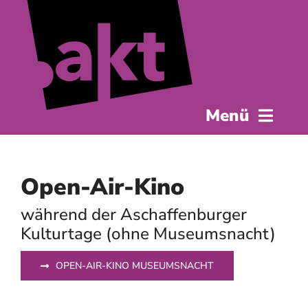
Zum
Inhalt
springen
Menü
Startseite
Open-Air-Kino
Das Programm
während der Aschaffenburger
Museumsnacht
Kulturtage (ohne Museumsnacht)
OPEN-AIR-KINO MUSEUMSNACHT
AKt.eure
Service